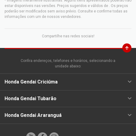
* Imagens meramente ilustrativas. Alguns itens apresentados poderão não
estar disponíveis nas versões. Preços sugeridos e válidos de
. Os preços
poderão ser modificados sem aviso prévio. Consulte e confirme todas as
informações com um de nossos vendedores.
Compartilhe nas redes sociais!
Confira endereços, telefones e horários, selecionando a
unidade abaixo:
Honda Gendai Criciúma
Honda Gendai Tubarão
Honda Gendai Araranguá