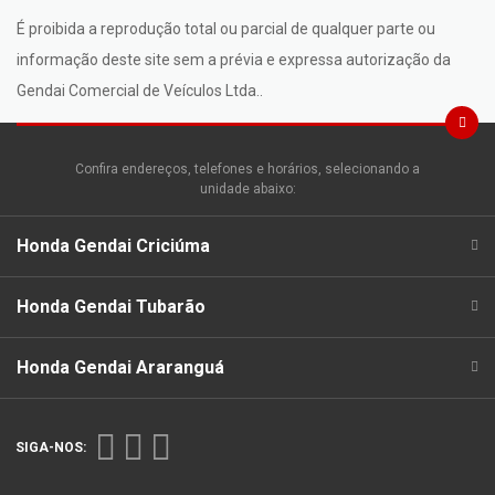
É proibida a reprodução total ou parcial de qualquer parte ou
informação deste site sem a prévia e expressa autorização da
Gendai Comercial de Veículos Ltda..
Confira endereços, telefones e horários, selecionando a
unidade abaixo:
Honda Gendai Criciúma
Honda Gendai Tubarão
Honda Gendai Araranguá
SIGA-NOS: