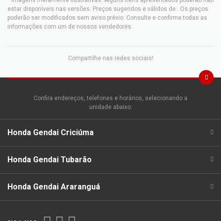
* Imagens meramente ilustrativas. Alguns itens apresentados poderão não
estar disponíveis nas versões. Preços sugeridos e válidos de
. Os preços
poderão ser modificados sem aviso prévio. Consulte e confirme todas as
informações com um de nossos vendedores.
Compartilhe nas redes sociais!
Confira endereços, telefones e horários, selecionando a
unidade abaixo:
Honda Gendai Criciúma
Honda Gendai Tubarão
Honda Gendai Araranguá