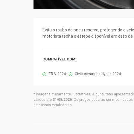
Evita o roubo do pneu reserva, protegendo o veíc
motorista tenha o estepe disponível em caso de
COMPATÍVEL COM:
ZR-V 2024
Civic Advanced Hybrid 2024
* Imagens meramente ilustrativas. Alguns itens apresentad
válidos até
31/08/2026
. Os preços poderão ser modificados
de nossos vendedores.