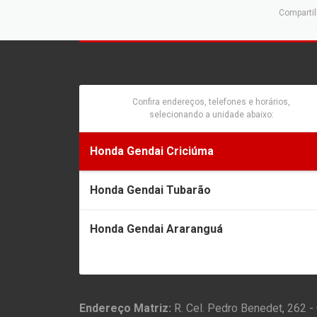
Compartil
Confira endereços, telefones e horários,
selecionando a unidade abaixo:
Honda Gendai Criciúma
Honda Gendai Tubarão
Honda Gendai Araranguá
Endereço Matriz:
R. Cel. Pedro Benedet, 262 -