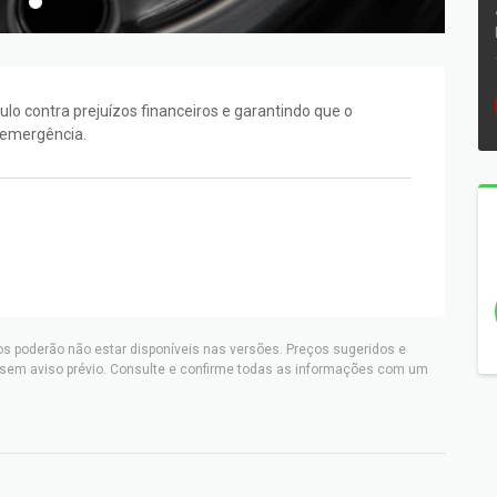
ulo contra prejuízos financeiros e garantindo que o
 emergência.
os poderão não estar disponíveis nas versões. Preços sugeridos e
 sem aviso prévio. Consulte e confirme todas as informações com um