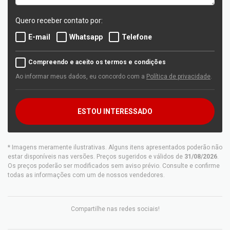
Quero receber contato por:
E-mail
Whatsapp
Telefone
Compreendo e aceito os termos e condições
Ao informar meus dados, eu concordo com a
Política de privacidade
.
ESTOU INTERESSADO
* Imagens meramente ilustrativas. Alguns itens apresentados poderão não
estar disponíveis nas versões. Preços sugeridos e válidos de
31/08/2026
.
Os preços poderão ser modificados sem aviso prévio. Consulte e confirme
todas as informações com um de nossos vendedores.
Compartilhe nas redes sociais!